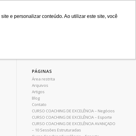
11 3879-2423
11 9.8383-1035
e e personalizar conteúdo. Ao utilizar este site, você
sões
Blog
Contato
Você está aqui:
Home
/
globo
PÁGINAS
Área restrita
Arquivos
Artigos
Blog
Contato
CURSO COACHING DE EXCELÊNCIA – Negócios
CURSO COACHING DE EXCELÊNCIA – Esporte
CURSO COACHING DE EXCELÊNCIA AVANÇADO
– 10 Sessões Estruturadas