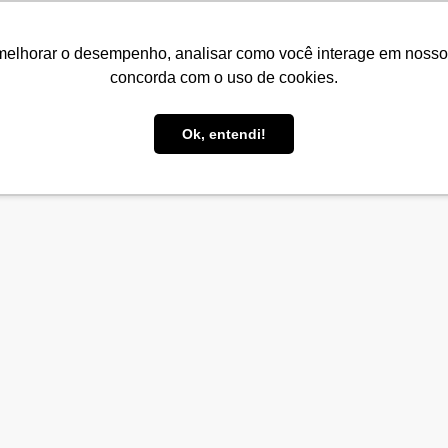
melhorar o desempenho, analisar como você interage em nosso sit
concorda com o uso de cookies.
Home
Projetos
Palestras
Cursos
Ses
Ok, entendi!