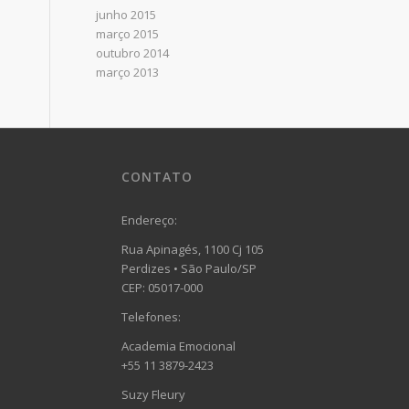
junho 2015
março 2015
outubro 2014
março 2013
CONTATO
Endereço:
Rua Apinagés, 1100 Cj 105
Perdizes • São Paulo/SP
CEP: 05017-000
Telefones:
Academia Emocional
+55 11 3879-2423
Suzy Fleury