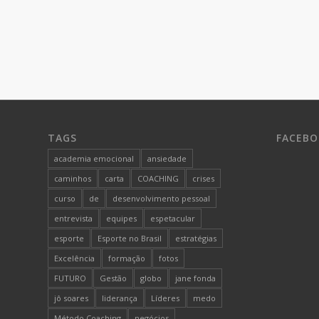
TAGS
FACEB
academia emocional
ansiedade
caminhos
carta
COACHING
crises
curso
de
desenvolvimento pessoal
entrevista
equipes
espetacular
esporte
Esporte no Brasil
estratégias
Excelência
formação
fotos
FUTURO
Gestão
globo
jane fonda
jô soares
liderança
Líderes
medo
Método Coaching
negócios