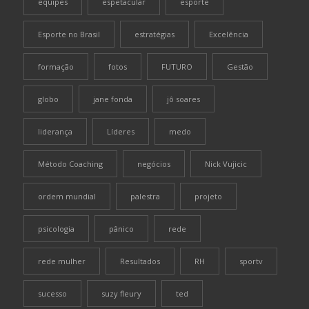
equipes
espetacular
esporte
Esporte no Brasil
estratégias
Excelência
formação
fotos
FUTURO
Gestão
globo
jane fonda
jô soares
liderança
Líderes
medo
Método Coaching
negócios
Nick Vujicic
ordem mundial
palestra
projeto
psicologia
pânico
rede
rede mulher
Resultados
RH
sportv
sucesso
suzy fleury
ted