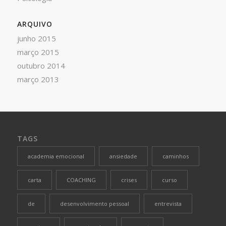
ARQUIVO
junho 2015
março 2015
outubro 2014
março 2013
TAGS
academia emocional
ansiedade
caminhos
carta
COACHING
crises
curso
de
desenvolvimento pessoal
entrevista