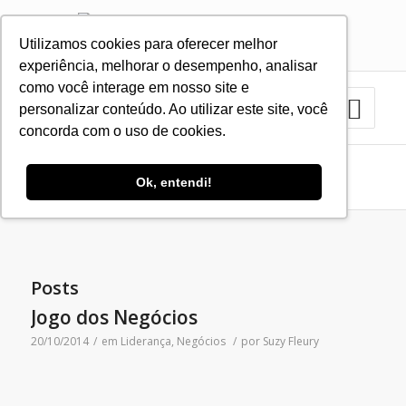
Utilizamos cookies para oferecer melhor
11 3879-2423
11 9.8383-1035
experiência, melhorar o desempenho, analisar
como você interage em nosso site e
personalizar conteúdo. Ao utilizar este site, você
concorda com o uso de cookies.
Arquivo para Tag: equipes
Ok, entendi!
Você está aqui:
Home
/
equipes
Posts
Jogo dos Negócios
20/10/2014
/
em
Liderança
,
Negócios
/
por
Suzy Fleury