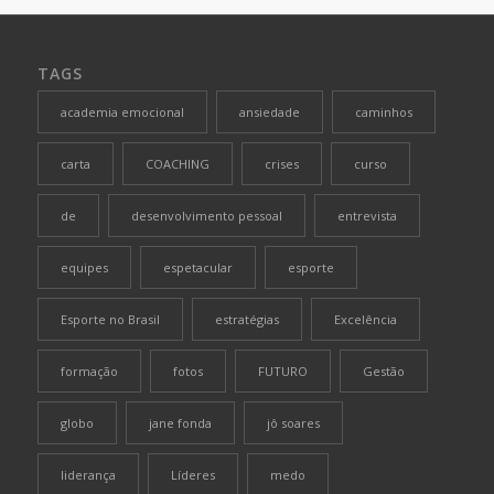
TAGS
academia emocional
ansiedade
caminhos
carta
COACHING
crises
curso
de
desenvolvimento pessoal
entrevista
equipes
espetacular
esporte
Esporte no Brasil
estratégias
Excelência
formação
fotos
FUTURO
Gestão
globo
jane fonda
jô soares
liderança
Líderes
medo