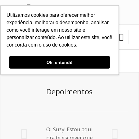
Utilizamos cookies para oferecer melhor
11 3879-2423
11 9.8383-1035
experiência, melhorar o desempenho, analisar
como você interage em nosso site e
personalizar conteúdo. Ao utilizar este site, você
concorda com o uso de cookies.
Depoimentos
Ok, entendi!
Você está aqui:
Home
/
Depoimentos
Depoimentos
Próximo
Oi Suzy! Estou aqui
pra te escrever que