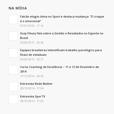
NA MÍDIA
Falcão elogia clima no Sport e destaca mudança: “O craque
é o emocional”
07/01/2016 - 17:16
Suzy Fleury fala sobre a Gestão e Resultados no Esporte no
Brasil
02/06/2015 - 20:36
Equipes brasileiras intensificam trabalho psicológico para
finais de estaduais
02/06/2015 - 20:27
Curso Coaching de Excelência – 11 e 12 de Dezembro de
2014
17/12/2014 - 20:43
Entrevista Rede Mulher
28/10/2014 - 17:04
Entrevista SporTV
28/10/2014 - 17:03