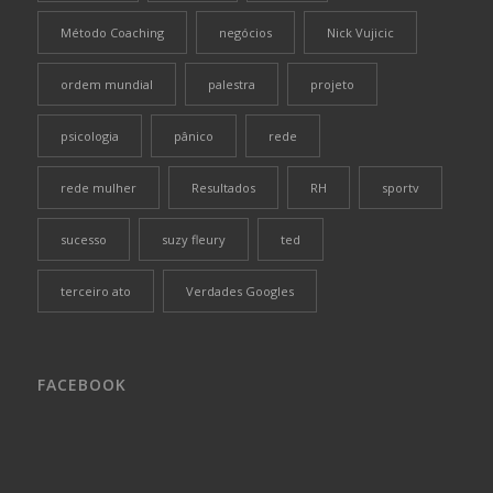
Método Coaching
negócios
Nick Vujicic
ordem mundial
palestra
projeto
psicologia
pânico
rede
rede mulher
Resultados
RH
sportv
sucesso
suzy fleury
ted
terceiro ato
Verdades Googles
FACEBOOK