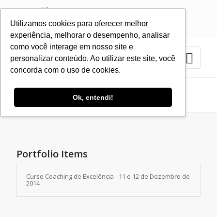
Utilizamos cookies para oferecer melhor
11 3879-2423
11 9.8383-1035
experiência, melhorar o desempenho, analisar
como você interage em nosso site e
personalizar conteúdo. Ao utilizar este site, você
concorda com o uso de cookies.
Arquivo para Tag: Excelência
Ok, entendi!
Você está aqui:
Home
/
Excelência
Portfolio Items
Curso Coaching de Excelência - 11 e 12 de Dezembro de
2014