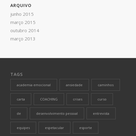
ARQUIVO
junho 2015
março 2015
outubro 2014
março 2013
TAGS
academia emocional
ansiedade
caminhos
carta
COACHING
crises
curso
de
desenvolvimento pessoal
entrevista
equipes
espetacular
esporte