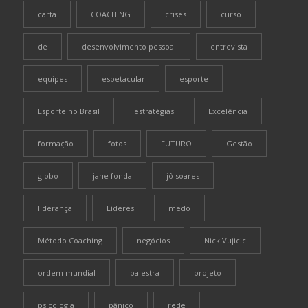
carta
COACHING
crises
curso
de
desenvolvimento pessoal
entrevista
equipes
espetacular
esporte
Esporte no Brasil
estratégias
Excelência
formação
fotos
FUTURO
Gestão
globo
jane fonda
jô soares
liderança
Líderes
medo
Método Coaching
negócios
Nick Vujicic
ordem mundial
palestra
projeto
psicologia
pânico
rede