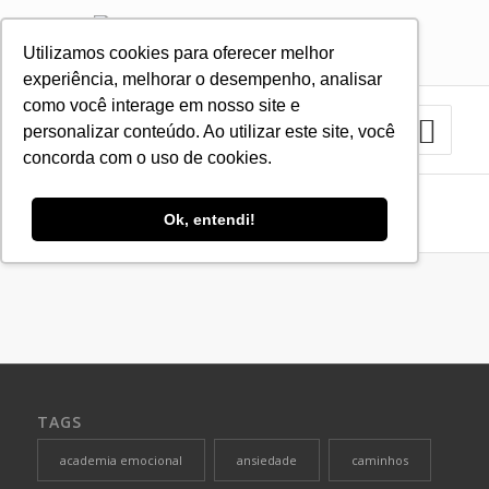
Utilizamos cookies para oferecer melhor
11 3879-2423
11 9.8383-1035
experiência, melhorar o desempenho, analisar
como você interage em nosso site e
personalizar conteúdo. Ao utilizar este site, você
concorda com o uso de cookies.
Na Mídia
Ok, entendi!
Você está aqui:
Home
/
Na Mídia
TAGS
academia emocional
ansiedade
caminhos