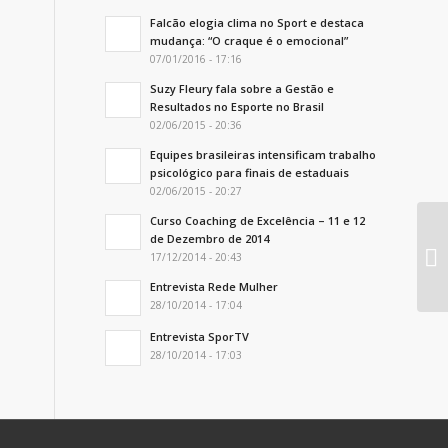
Falcão elogia clima no Sport e destaca
mudança: “O craque é o emocional”
07/01/2016 - 17:16
Suzy Fleury fala sobre a Gestão e
Resultados no Esporte no Brasil
02/06/2015 - 20:36
Equipes brasileiras intensificam trabalho
psicológico para finais de estaduais
02/06/2015 - 20:27
Curso Coaching de Excelência – 11 e 12
de Dezembro de 2014
17/12/2014 - 20:43
Entrevista Rede Mulher
28/10/2014 - 17:04
Entrevista SporTV
28/10/2014 - 17:03