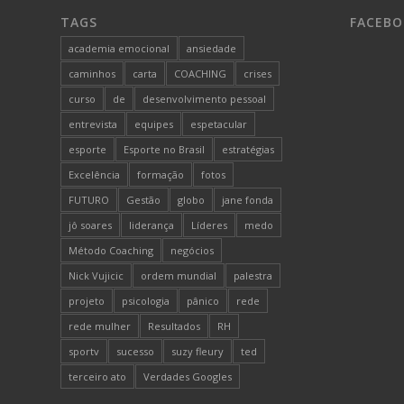
TAGS
FACEB
academia emocional
ansiedade
caminhos
carta
COACHING
crises
curso
de
desenvolvimento pessoal
entrevista
equipes
espetacular
esporte
Esporte no Brasil
estratégias
Excelência
formação
fotos
FUTURO
Gestão
globo
jane fonda
jô soares
liderança
Líderes
medo
Método Coaching
negócios
Nick Vujicic
ordem mundial
palestra
projeto
psicologia
pânico
rede
rede mulher
Resultados
RH
sportv
sucesso
suzy fleury
ted
terceiro ato
Verdades Googles