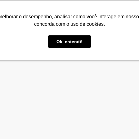
melhorar o desempenho, analisar como você interage em nosso sit
concorda com o uso de cookies.
Home
Projetos
Palestras
Cursos
Ses
Ok, entendi!
co para finais de estaduais
Você está aqui:
Home
/
entrevista