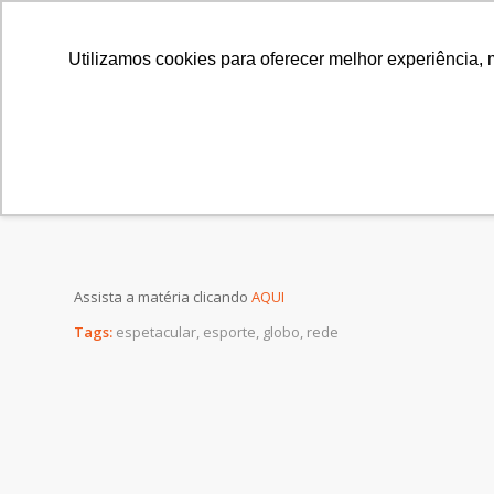
Utilizamos cookies para oferecer melhor experiência, 
Equipes brasileiras intensificam trabalho psicológi
Assista a matéria clicando
AQUI
Tags:
espetacular
,
esporte
,
globo
,
rede