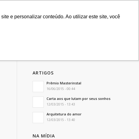
11 3879-2423
11 9.8383-1035
e e personalizar conteúdo. Ao utilizar este site, você
sões
Blog
Contato
/
Equipes brasileiras intensificam trabalho psicológico para finais de e...
ARTIGOS
Prêmio Masterinstal
16/06/2015 - 00:44
Carta aos que lutam por seus sonhos
12/03/2015 - 13:43
Arquitetura do amor
12/03/2015 - 13:40
NA MÍDIA